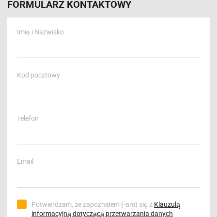
FORMULARZ KONTAKTOWY
Imię i Nazwisko
Kod pocztowy
Telefon
Email
Potwierdzam, że zapoznałem (-am) się z
Klauzulą
informacyjną dotyczącą przetwarzania danych