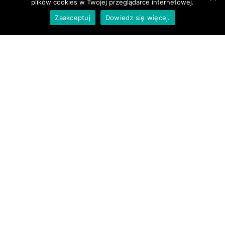
plików cookies w Twojej przeglądarce internetowej.
Zaakceptuj
Dowiedz się więcej.
Menu
Główna
Kontakt
O nas
Realizacje
Dodatkowo
Polityka prywatności
Cookies
RODO